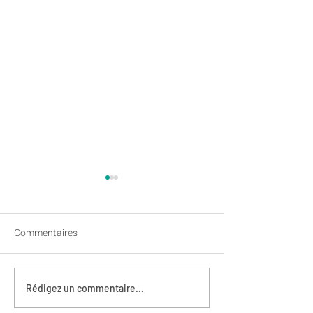
Commentaires
Opération Mégo
Arc Sud Bretagne - 13
Rédigez un commentaire...
juillet : fermeture