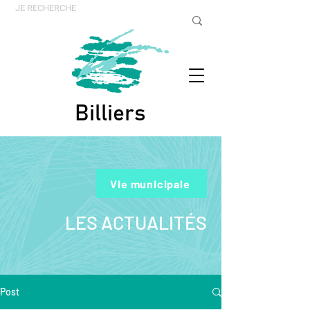
Billiers
Vie municipale
LES ACTUALITÉS
Post