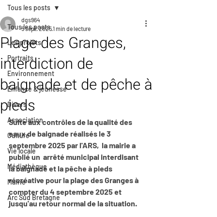
Tous les posts
dgs964
Tous les posts
5 sept. 2025
1 min de lecture
Plage des Granges,
Les projets
interdiction de
Portraits
Environnement
baignade et de pêche à
Enfance & jeunesse
pieds
Divers
Association
Suite aux contrôles de la qualité des 
eaux de baignade réalisés le 3 
Culture
septembre 2025 par l'ARS,  la mairie a 
Vie locale
publié un  arrêté municipal interdisant 
Médiathèque
la baignade et la pêche à pieds 
récréative pour la plage des Granges à 
Mairie
compter du 4 septembre 2025 et 
Arc Sud Bretagne
jusqu'au retour normal de la situation.