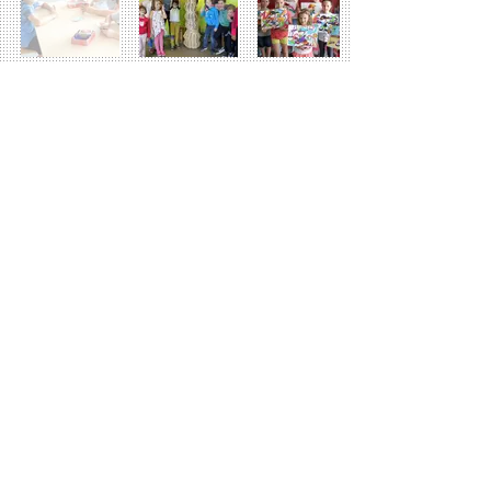
billiers
.fr
MAIRIE DE BILLIERS
26, rue du Penher 56 190 Billiers
02 97 41 64 23