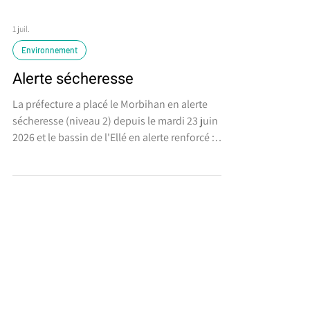
1 juil.
Environnement
Alerte sécheresse
La préfecture a placé le Morbihan en alerte
sécheresse (niveau 2) depuis le mardi 23 juin
2026 et le bassin de l'Ellé en alerte renforcé :
https://www.morbihan.gouv.fr/Actualites/Actus
/Secheresse-Le-Morbihan-place-en-Alerte-
secheresse-Le-bassin-versant-de-l-Elle-en-
alerte-renforcee Sensibilisation sur la sobriété
dans l'usage de l'eau : Eau du Morbihan : site
#laissepascouler : les bons gestes pour
économiser l'eau Communication de la Région
Bretagne https://www.bretagne.bzh/