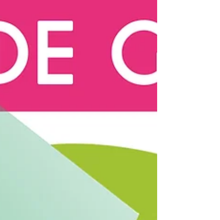
coquillages est donc interdite à Billiers. Plus
d'informations et évolution de la situation
Pêche à pied responsable