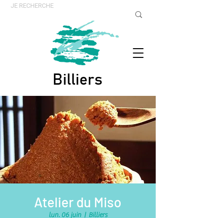
Billiers
Atelier du Miso
lun. 06 juin
  |  
Billiers