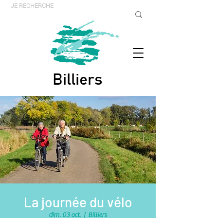
Billiers
La journée du vélo
dim. 03 oct.
  |  
Billiers