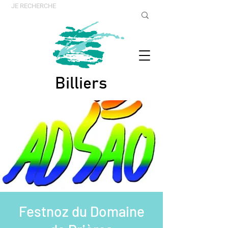
Billiers
Festnoz du Domaine