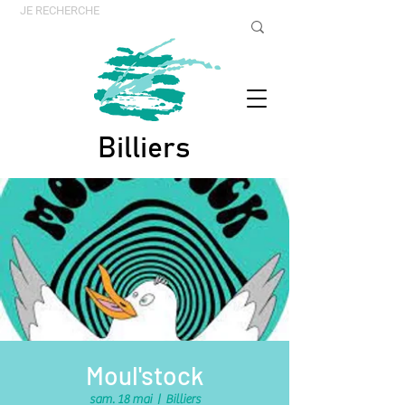
Billiers
Moul'stock
sam. 18 mai
  |  
Billiers