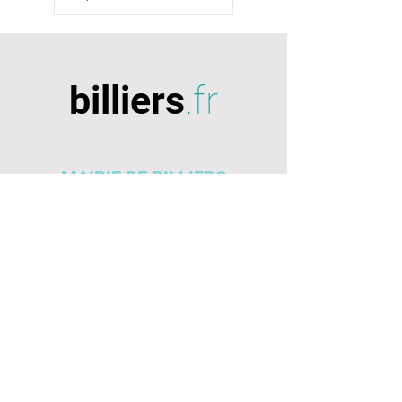
billiers
.fr
MAIRIE DE BILLIERS
26, rue du Penher 56 190 Billiers
02 97 41 64 23
SE RENDRE EN MAIRIE
NOUS CONTACTER