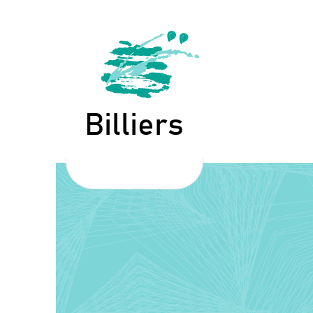
"
Billiers