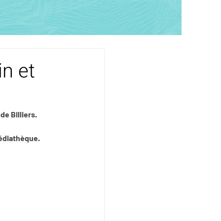
n et
de Billiers.
médiathèque.