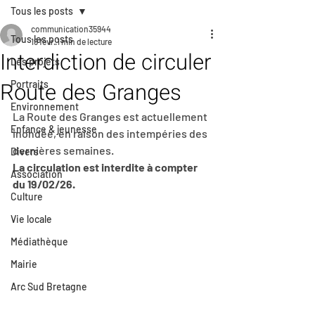
Tous les posts
communication35944
Tous les posts
19 févr.
1 min de lecture
Interdiction de circuler
Les projets
Route des Granges
Portraits
Environnement
La Route des Granges est actuellement 
Enfance & jeunesse
inondée, en raison des intempéries des 
dernières semaines.
Divers
La circulation est interdite à compter 
Association
du 19/02/26.
Culture
Vie locale
Médiathèque
Mairie
Arc Sud Bretagne