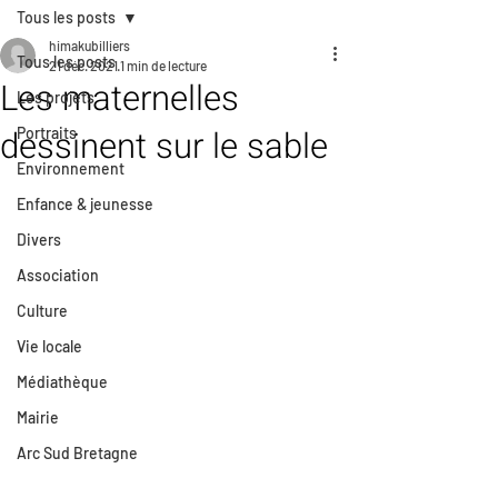
Tous les posts
himakubilliers
Tous les posts
21 déc. 2021
1 min de lecture
Les maternelles
Les projets
dessinent sur le sable
Portraits
Environnement
Enfance & jeunesse
Divers
Association
Culture
Vie locale
Médiathèque
Mairie
Arc Sud Bretagne